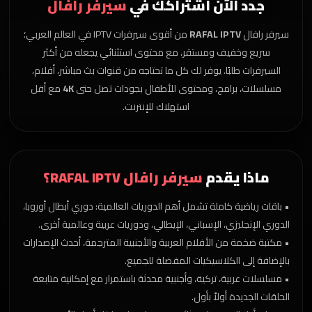
جدد الآن اشتراكك في
سيرفر رافال
سيرفر رافال
RAFAL IPTV
من أقوى سيرفرات IPTV في العالم العربي؛
سريع وخفيف ومستقر، مع محتوى استثنائي يجعله من أكثر
السيرفرات طلبًا. يوفر لك كل ما تحتاجه من قنوات بث مباشر، أفلام،
مسلسلات، برامج، ومحتوى للأطفال بجودات تصل حتى
4K
مع أقل
استهلاك للإنترنت.
ماذا يقدم
سيرفر رافال RAFAL IPTV؟
• باقات رياضية كاملة تشمل أهم الدوريات العالمية: دوري أبطال أوروبا،
الدوري الإنجليزي، الإسباني، الإيطالي، ودوريات عربية وعالمية أخرى.
• مكتبة ضخمة من الأفلام العربية والأجنبية المترجمة، أحدث الإصدارات
بالإضافة إلى الكلاسيكيات المفضلة للجميع.
• مسلسلات عربية، تركية، وأجنبية محدثة باستمرار مع إمكانية متابعة
الحلقات الجديدة أولاً بأول.